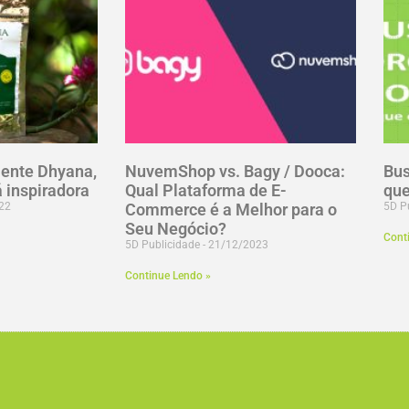
iente Dhyana,
NuvemShop vs. Bagy / Dooca:
Bus
 inspiradora
Qual Plataforma de E-
que
22
Commerce é a Melhor para o
5D P
Seu Negócio?
Cont
5D Publicidade
21/12/2023
Continue Lendo »