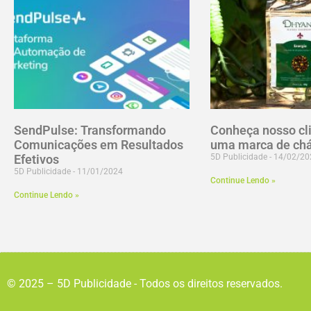
SendPulse: Transformando
Conheça nosso cl
Comunicações em Resultados
uma marca de chá
Efetivos
5D Publicidade
14/02/20
5D Publicidade
11/01/2024
Continue Lendo »
Continue Lendo »
© 2025 – 5D Publicidade - Todos os direitos reservados.