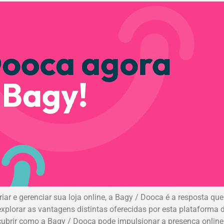
r e gerenciar sua loja online, a Bagy / Dooca é a resposta que 
lorar as vantagens distintas oferecidas por esta plataforma 
scubrir como a Bagy / Dooca pode impulsionar a presença online