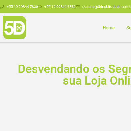
+55 19 99344-7830
+55 19 99344-7830
contato@5dpublicidade.com.b
Home
So
Desvendando os Segr
sua Loja Onli