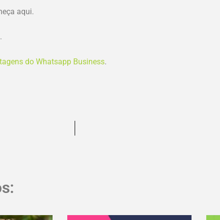
meça aqui.
.
tagens do Whatsapp Business
.
s: